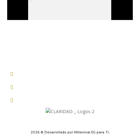
De $0 a oferta validada en 100 días
Sistema probado por Camilo Parra
Sin esperar el momento perfecto
2026 © Desarrollado por Millennial EG para TI.