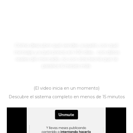
RONDA EXCLUSIVA | SOLO 7 CUPOS
Del Ser al Negocio en
100
Días
Cómo descubrir qué vender, a quién, con qué
mensaje y a qué precio en 100 días… con datos
reales del mercado, no con otra teoría que te
paralice 6 meses más.
¡DALE CLICK ABAJO!
(El video inicia en un momento)
Descubre el sistema completo en menos de 15 minutos