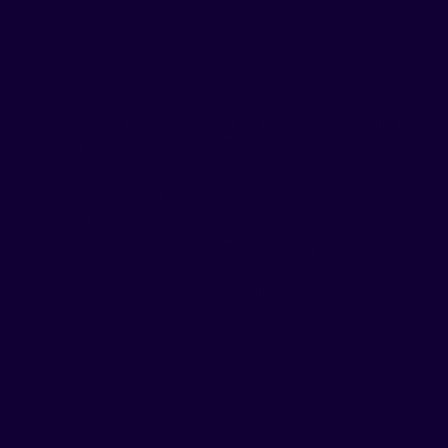
¡ T o m a A c c i ón
A h o ra !
¡Quieres
ganar más dinero
con tu
negocio disfrutando de la libertad que
te dará el tiempo para las cosas que
son verdaderamente importantes!
Y sabes que
Entra Al Juego®
definitivamente vale la pena.
Aprovecha la oportunidad de ser
pionero en Latinoamérica al tener esta
información privilegiada
y tener tu
propia campaña que te traiga
clientes
por internet
.
Y recibe la sesión de
diagnóstico +
consultoría
para la sistematización y
automatización de tu negocio con un
consultor internacional.