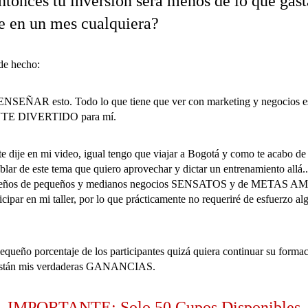
tonces tu inversión será menos de lo que gast
e en un mes cualquiera?
 de hecho:
NSEÑAR esto. Todo lo que tiene que ver con marketing y negocios e
 DIVERTIDO para mí.
e dije en mi video, igual tengo que viajar a Bogotá y como te acabo d
r de este tema que quiero aprovechar y dictar un entrenamiento allá... 
ños de pequeños y medianos negocios SENSATOS y de METAS A
icipar en mi taller, por lo que prácticamente no requeriré de esfuerzo a
equeño porcentaje de los participantes quizá quiera continuar su forma
 están mis verdaderas GANANCIAS.
IMPORTANTE: Solo 50 Cupos Disponibles