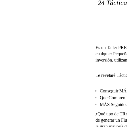
24 Tácti
Es un Taller PR
cualquier Pequeñ
inversión, uti
Te revelaré Tá
Conseguir M
Que Compren 
MÁS Seguido..
¿Qué tipo de TR
de generar un Flu
la gran mayoría 