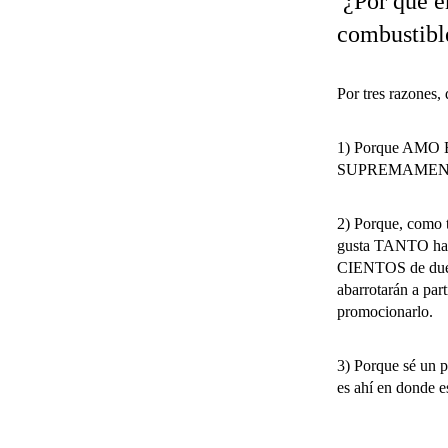
¿Por qué en
combustibl
Por tres razones,
1) Porque AMO E
SUPREMAMENTE
2) Porque, como t
gusta TANTO habla
CIENTOS de due
abarrotarán a part
promocionarlo.
3) Porque sé un p
es ahí en donde