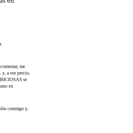
as en
s
e comentar, me
y, a ese precio,
MBICIOSAS se
lguno en
ción conmigo y,