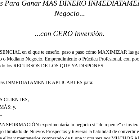
cas Para Ganar MÁS DINERO INMEDIATAME
Negocio...
...con CERO Inversión.
ESENCIAL en el que te enseño, paso a paso cómo MAXIMIZAR las ga
o o Mediano Negocio, Emprendimiento o Práctica Profesional, con poc
lizando los RECURSOS DE LOS QUE YA DISPONES.
cticas INMEDIATAMENTE APLICABLES para:
ÁS CLIENTES;
MÁS; y,
.
ANSFORMACIÓN experimentaría tu negocio si “de repente” estuvieras
jo Ilimitado de Nuevos Prospectos y tuvieras la habilidad de convert
de ellos y mantenerlos comprando de ti una y otra vez por MUCHOS