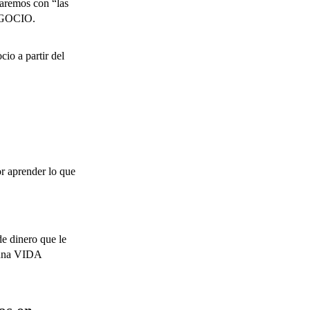
aremos con “las
EGOCIO.
o a partir del
or aprender lo que
,
dinero que le
a una VIDA