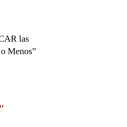
ICAR las
s o Menos”
"