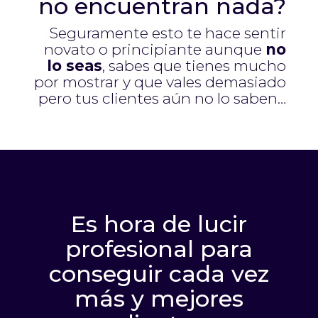
no encuentran nada?
Seguramente esto te hace sentir
novato o principiante aunque
no
lo seas
, sabes que tienes mucho
por mostrar y que vales demasiado
pero tus clientes aún no lo saben…
Es hora de lucir
profesional para
conseguir cada vez
más y mejores