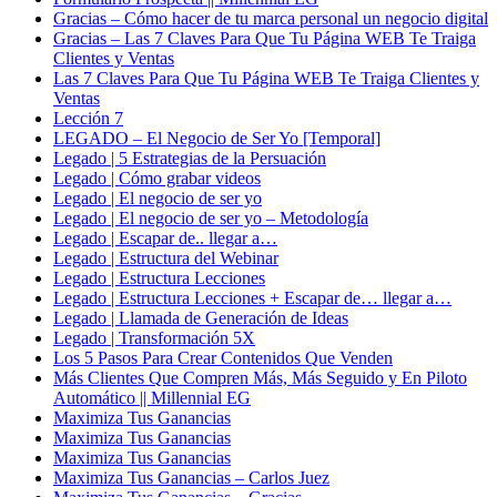
Gracias – Cómo hacer de tu marca personal un negocio digital
Gracias – Las 7 Claves Para Que Tu Página WEB Te Traiga
Clientes y Ventas
Las 7 Claves Para Que Tu Página WEB Te Traiga Clientes y
Ventas
Lección 7
LEGADO – El Negocio de Ser Yo [Temporal]
Legado | 5 Estrategias de la Persuación
Legado | Cómo grabar videos
Legado | El negocio de ser yo
Legado | El negocio de ser yo – Metodología
Legado | Escapar de.. llegar a…
Legado | Estructura del Webinar
Legado | Estructura Lecciones
Legado | Estructura Lecciones + Escapar de… llegar a…
Legado | Llamada de Generación de Ideas
Legado | Transformación 5X
Los 5 Pasos Para Crear Contenidos Que Venden
Más Clientes Que Compren Más, Más Seguido y En Piloto
Automático || Millennial EG
Maximiza Tus Ganancias
Maximiza Tus Ganancias
Maximiza Tus Ganancias
Maximiza Tus Ganancias – Carlos Juez