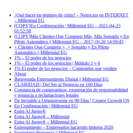
¿Qué hacer en tiempos de crisis? – Negocios en INTERNET
– Millennial EG
[COPY]En Configuración | Millennial EG – 2021-04-23
01:52:58
[COPY]Más Clientes Que Compren Más, Más Seguido y En
Piloto Automático || Millennial EG – 2017-10-20 14:59:45
+ Clientes Que Compren +, + Seguido y En Piloto
Automático || Millennial EG
1% – El poder de los negocios
1% – El poder de los negocios | Módulo 5 y 6
1% El poder de los negocios – Contenidos que venden
About
Bienvenida Entrenamiento Digital || Millennial EG
CLARIDAD | Del Ser al Negocio en 100 Días
Constancia de compromisos, exoneración de responsabilidad
y renuncia a reclamaciones legales
De Invisible a Omnipresente en 90 Días​ | Creator Growth OS
En Configuración | Millennial EG
Entra Al Juego®
Entra Al Juego® – Millennial
Entra Al Juego® – Millennial EG
Entrenamiento – Empresarios haciendo historia 2020
Formulario Prospecta || Millennial EG