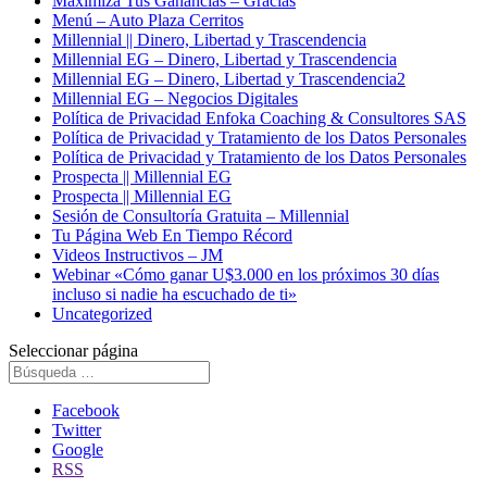
Maximiza Tus Ganancias – Gracias
Menú – Auto Plaza Cerritos
Millennial || Dinero, Libertad y Trascendencia
Millennial EG – Dinero, Libertad y Trascendencia
Millennial EG – Dinero, Libertad y Trascendencia2
Millennial EG – Negocios Digitales
Política de Privacidad Enfoka Coaching & Consultores SAS
Política de Privacidad y Tratamiento de los Datos Personales
Política de Privacidad y Tratamiento de los Datos Personales
Prospecta || Millennial EG
Prospecta || Millennial EG
Sesión de Consultoría Gratuita – Millennial
Tu Página Web En Tiempo Récord
Videos Instructivos – JM
Webinar «Cómo ganar U$3.000 en los próximos 30 días
incluso si nadie ha escuchado de ti»
Uncategorized
Seleccionar página
Facebook
Twitter
Google
RSS